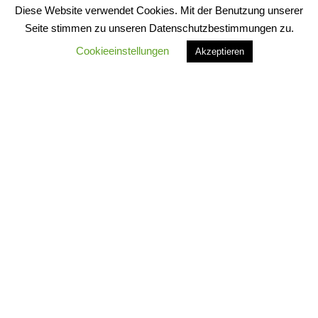
Diese Website verwendet Cookies. Mit der Benutzung unserer
Seite stimmen zu unseren Datenschutzbestimmungen zu.
Cookieeinstellungen
Akzeptieren
schlaganfällen und
demenz vorbeugen
durch richtige
zahnpflege
Finnische Forscher haben bei 75 verschiedenen
Schlaganfallpatienten das Material untersucht, das im
Gehirn deren Blutgefäße verstopfte und damit zum
Schlaganfall führte. In ihrer im Journal of American